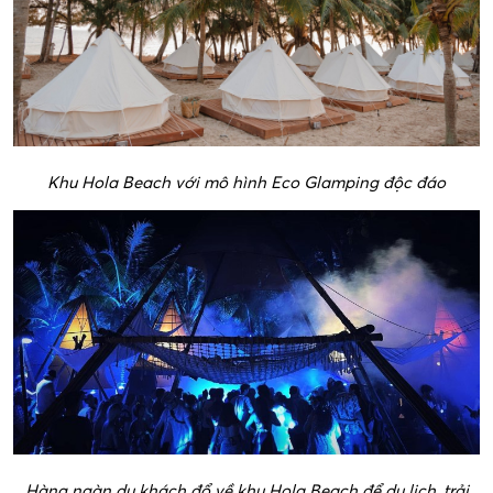
Khu Hola Beach với mô hình Eco Glamping độc đáo
Hàng ngàn du khách đổ về khu Hola Beach để du lịch, trải