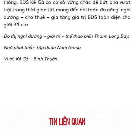
thông, BĐS Kê Gà có cơ sở vững chắc để bứt phá vượt
trội trong thời gian tới, mang đến bài toán đa năng: nghỉ
dưỡng – cho thuê – gia tăng giá trị BĐS toàn diện cho
giới đầu tư.
Đô thị nghỉ dưỡng – giải trí – thể thao biển Thanh Long Bay.
Nhà phát triển: Tập đoàn Nam Group.
Vị trí: Kê Gà – Bình Thuận.
TIN LIÊN QUAN