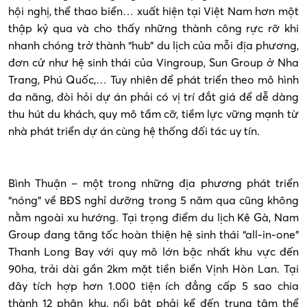
hội nghị, thể thao biển… xuất hiện tại Việt Nam hơn một
thập kỷ qua và cho thấy những thành công rực rỡ khi
nhanh chóng trở thành “hub” du lịch của mỗi địa phương,
đơn cử như hệ sinh thái của Vingroup, Sun Group ở Nha
Trang, Phú Quốc,… Tuy nhiên để phát triển theo mô hình
đa năng, đòi hỏi dự án phải có vị trí đắt giá để dễ dàng
thu hút du khách, quy mô tầm cỡ, tiềm lực vững mạnh từ
nhà phát triển dự án cùng hệ thống đối tác uy tín.
Bình Thuận – một trong những địa phương phát triển
“nóng” về BĐS nghỉ dưỡng trong 5 năm qua cũng không
nằm ngoài xu hướng. Tại trọng điểm du lịch Kê Gà, Nam
Group đang tăng tốc hoàn thiện hệ sinh thái “all-in-one”
Thanh Long Bay với quy mô lớn bậc nhất khu vực đến
90ha, trải dài gần 2km mặt tiền biển Vịnh Hòn Lan. Tại
đây tích hợp hơn 1.000 tiện ích đẳng cấp 5 sao chia
thành 12 phân khu, nổi bật phải kể đến trung tâm thể