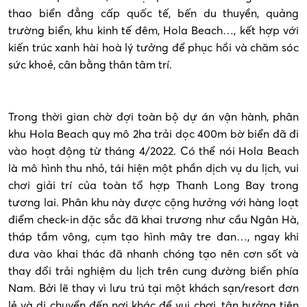
thao biển đẳng cấp quốc tế, bến du thuyền, quảng
trường biển, khu kinh tế đêm, Hola Beach…, kết hợp với
kiến trúc xanh hài hoà lý tưởng để phục hồi và chăm sóc
sức khoẻ, cân bằng thân tâm trí.
Trong thời gian chờ đợi toàn bộ dự án vận hành, phân
khu Hola Beach quy mô 2ha trải dọc 400m bờ biển đã đi
vào hoạt động từ tháng 4/2022. Có thể nói Hola Beach
là mô hình thu nhỏ, tái hiện một phần dịch vụ du lịch, vui
chơi giải trí của toàn tổ hợp Thanh Long Bay trong
tương lai. Phân khu này được cộng hưởng với hàng loạt
điểm check-in đặc sắc đã khai trương như cầu Ngân Hà,
tháp tầm vông, cụm tạo hình mây tre đan…, ngay khi
đưa vào khai thác đã nhanh chóng tạo nên cơn sốt và
thay đổi trải nghiệm du lịch trên cung đường biển phía
Nam. Bởi lẽ thay vì lưu trú tại một khách sạn/resort đơn
lẻ và di chuyển đến nơi khác để vui chơi, tận hưởng tiện