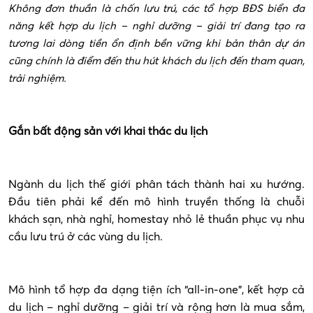
Không đơn thuần là chốn lưu trú, các tổ hợp BĐS biển đa
năng kết hợp du lịch – nghỉ dưỡng – giải trí đang tạo ra
tương lai dòng tiền ổn định bền vững khi bản thân dự án
cũng chính là điểm đến thu hút khách du lịch đến tham quan,
trải nghiệm.
Gắn bất động sản với khai thác du lịch
Ngành du lịch thế giới phân tách thành hai xu hướng.
Đầu tiên phải kể đến mô hình truyền thống là chuỗi
khách sạn, nhà nghỉ, homestay nhỏ lẻ thuần phục vụ nhu
cầu lưu trú ở các vùng du lịch.
Mô hình tổ hợp đa dạng tiện ích “all-in-one”, kết hợp cả
du lịch – nghỉ dưỡng – giải trí và rộng hơn là mua sắm,