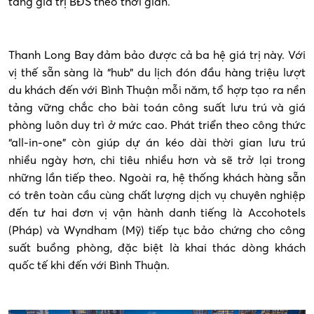
tăng giá trị BĐS theo thời gian.
Thanh Long Bay đảm bảo được cả ba hệ giá trị này. Với
vị thế sẵn sàng là “hub” du lịch đón đầu hàng triệu lượt
du khách đến với Bình Thuận mỗi năm, tổ hợp tạo ra nền
tảng vững chắc cho bài toán công suất lưu trú và giá
phòng luôn duy trì ở mức cao. Phát triển theo công thức
“all-in-one” còn giúp dự án kéo dài thời gian lưu trú
nhiều ngày hơn, chi tiêu nhiều hơn và sẽ trở lại trong
những lần tiếp theo. Ngoài ra, hệ thống khách hàng sẵn
có trên toàn cầu cùng chất lượng dịch vụ chuyên nghiệp
đến tư hai đơn vị vận hành danh tiếng là Accohotels
(Pháp) và Wyndham (Mỹ) tiếp tục bảo chứng cho công
suất buồng phòng, đặc biệt là khai thác dòng khách
quốc tế khi đến với Bình Thuận.