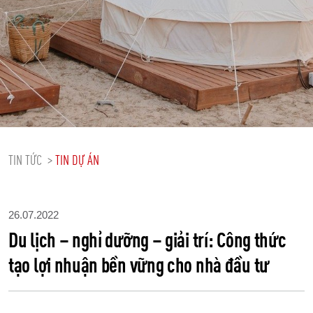
TIN TỨC >
TIN DỰ ÁN
26.07.2022
Du lịch – nghỉ dưỡng – giải trí: Công thức
tạo lợi nhuận bền vững cho nhà đầu tư