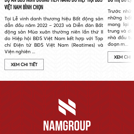
VIỆT NAM BÌNH CHỌN
Trước nhữn
những bất
Tại Lễ vinh danh thương hiệu Bất động sản
mang lại c
dẫn đầu năm 2022 – 2023 và Diễn đàn Bất
trung và dà
động sản Mùa xuân thường niên lần thứ II
nhà đầu tư
do Hiệp hội BĐS Việt Nam kết hợp với Tạp
đoạn m...
chí Điện tử BĐS Việt Nam (Reatimes) và
Viện nghiên ...
XEM CHI T
XEM CHI TIẾT