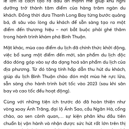
lễ lớn là cách tạo ra dấu ấn mạnh mẽ giúp khu nghỉ
dưỡng trở thành tâm điểm của hàng trăm ngàn du
khách. Đồng thời đưa Thanh Long Bay từng bước quảng
bá, đi sâu vào lòng du khách để sẵn sàng tạo ra một
điểm đến thương hiệu – nơi bắt buộc phải ghé thăm
trong hành trình khám phá Bình Thuận.
Mặt khác, mùa cao điểm du lịch đã chính thức khởi động,
việc bổ sung một điểm đến mới, sản phẩm du lịch độc
đáo đóng góp vào sự đa dạng hoá sản phẩm du lịch của
địa phương. Từ đó tăng tính hấp dẫn thu hút du khách,
giúp du lịch Bình Thuận chào đón một mùa hè rực lửa,
sẵn sàng cho hành trình bứt tốc vào 2023 (sau khi sân
bay và cao tốc đều hoạt động).
Cùng với những tiện ích trước đó đã hoàn thiện như
vòng xoay Ánh Trăng, đại lộ Ánh Sao, cầu Ngân Hà, cổng
chào, ao sen cảnh quan,… sự kiện phân khu đầu tiên
chuẩn bị vận hành và nhận được sức hút rất lớn trên thị