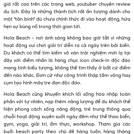
giá rất cao trên các trang web, youtuber chuyên review
du lịch. Đây là những thành tích rất ấn tượng dành cho
một “tân binh” dù chưa chính thức đi vào hoạt động, hứa
hẹn sự bùng nổ trong thời gian tới.
Hola Beach – nơi ánh sáng không bao giờ tắt vì những
hoạt động vui chơi giải trí diễn ra cả ngày trên bãi biển.
Du khách có thể tìm kiếm vô vàn trải nghiệm mới lạ tại
đây với điểm nhấn là hàng chục icon check-in độc đáo
mang tính biểu tượng, không thể tìm thấy ở bất cứ điểm
đến nào khác. Đơn cử như công trình tháp tầm vông hay
cụm tạo hình mây tre đan độc đáo.
Hola Beach cũng khuyến khích lối sống hòa nhập toàn
phần với tự nhiên, nạp thêm năng lượng để du khách thể
hiện phong cách sống năng động, trẻ trung thông qua
chuỗi hoạt động xuyên suốt ngày đêm như thể thao biển,
gym, yoga, giải trí, ẩm thực, workshop. Tham gia các
buổi beach party theo chủ đề hàng tuần, hàng tháng