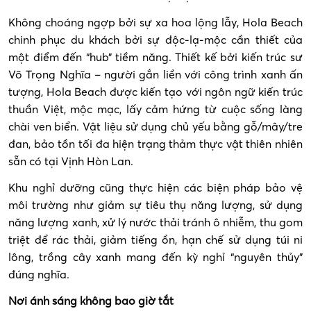
Không choáng ngợp bởi sự xa hoa lộng lẫy, Hola Beach
chinh phục du khách bởi sự độc-lạ-mộc cần thiết của
một điểm đến “hub” tiềm năng. Thiết kế bởi kiến trúc sư
Võ Trọng Nghĩa – người gắn liền với công trình xanh ấn
tượng, Hola Beach được kiến tạo với ngôn ngữ kiến trúc
thuần Việt, mộc mạc, lấy cảm hứng từ cuộc sống làng
chài ven biển. Vật liệu sử dụng chủ yếu bằng gỗ/mây/tre
đan, bảo tồn tối đa hiện trạng thảm thực vật thiên nhiên
sẵn có tại Vịnh Hòn Lan.
Khu nghỉ dưỡng cũng thực hiện các biện pháp bảo vệ
môi trường như giảm sự tiêu thụ năng lượng, sử dụng
năng lượng xanh, xử lý nước thải tránh ô nhiễm, thu gom
triệt để rác thải, giảm tiếng ồn, hạn chế sử dụng túi ni
lông, trồng cây xanh mang đến kỳ nghỉ “nguyên thủy”
đúng nghĩa.
Nơi ánh sáng không bao giờ tắt